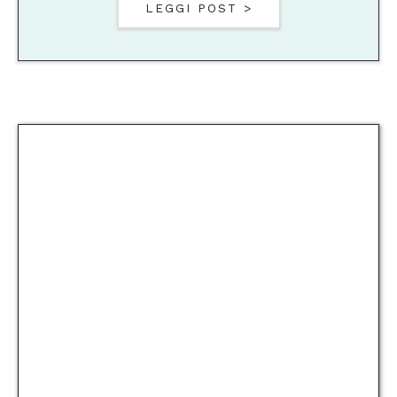
LEGGI POST >
Newsletter
Se sapessi il tuo indirizzo, ti
spedirei lettere scritte a mano e
dipinte con acquerelli e adesivi
colorati. Se mi lasci la tua
email, prometto di inviarti
consigli e spunti utili per