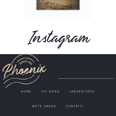
ISCRIVITI>
Instagram
HOME
CHI SONO
LABORATORIO
METE GREEN
CONTATTI